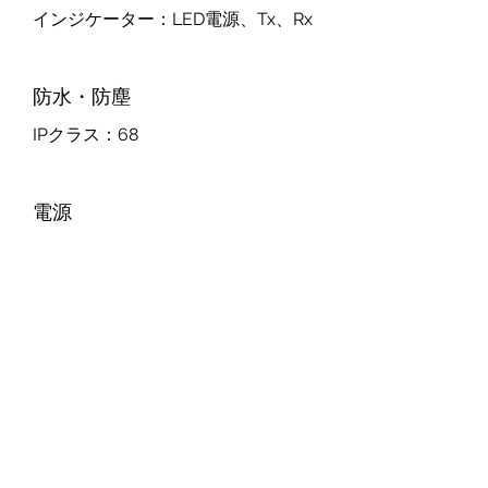
インジケーター：LED電源、Tx、Rx
防水・防塵
IPクラス：68
電源
電源入力：3.6V 5400mAh
バッテリー寿命：2年（3時間ごとに5
秒間RAWデータをサンプリング）
機械的仕様
取り付け：磁気およびマウンティング
パッド
寸法：高さ＝73mm（本体）/